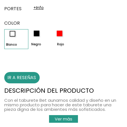
+info
PORTES
COLOR
Negro
Rojo
Blanco
Negro
Rojo
Blanco
IR A RESEÑAS
DESCRIPCIÓN DEL PRODUCTO
Con el
taburete Bet
aunamos
calidad
y
diseño
en un
mismo producto para hacer de este taburete una
pieza digna de los ambientes más sofisticados.
Ver más