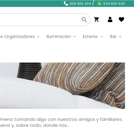
/
958 965 204
634 655 626

shopping_cart
s Organizadores
Iluminación
Exterior
Bar
to ameno tomando algo con nuestros amigos y familiares.
ena y, sobre todo, donde nos...