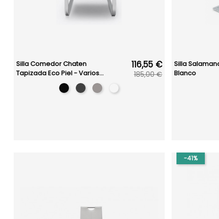
116,55 €
Silla Comedor Chaten
Silla Salamand
Tapizada Eco Piel - Varios...
Blanco
185,00 €
-41%