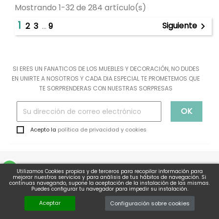
Mostrando 1-32 de 284 artículo(s)
1
Siguiente
2
3
…
9

SI ERES UN FANATICOS DE LOS MUEBLES Y DECORACIÓN, NO DUDES
EN UNIRTE A NOSOTROS Y CADA DIA ESPECIAL TE PROMETEMOS QUE
TE SORPRENDERAS CON NUESTRAS SORPRESAS
Acepto la
política de privacidad y cookies
INFORMACION DE LA TIENDA

Utilizamos Cookies propias y de terceros para recopilar información para
mejorar nuestros servicios y para análisis de tus hábitos de navegación. Si
continuas navegando, supone la aceptación de la instalación de las mismas.
Puedes configurar tu navegador para impedir su instalación.
SOBRE NOSOTROS

Aceptar
Configuración sobre cookies