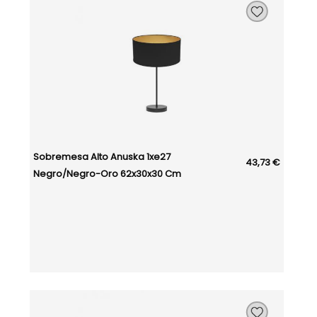
Sobremesa Alto Anuska 1xe27
43,73 €
Negro/negro-Oro 62x30x30 Cm