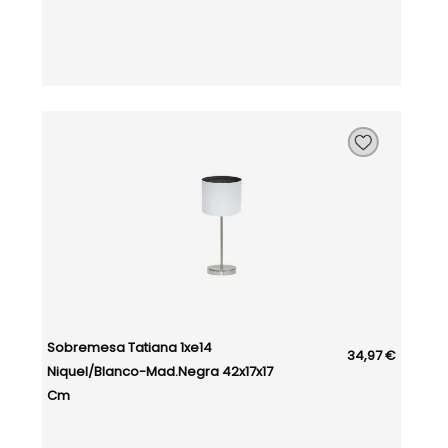
Sobremesa Tatiana 1xe14
34,97 €
Niquel/blanco-Mad.Negra 42x17x17
Cm