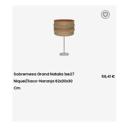
Sobremesa Grand Natalia 1xe27
59,41 €
Niquel/saco-Naranja 62x30x30
Cm