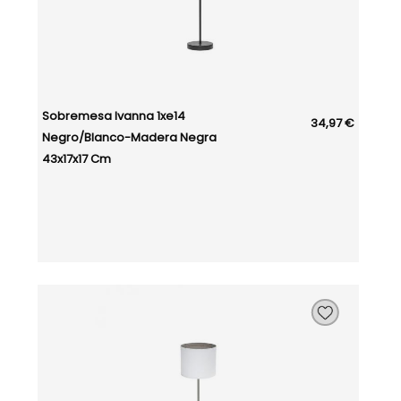
Sobremesa Ivanna 1xe14
34,97 €
Negro/blanco-Madera Negra
43x17x17 Cm