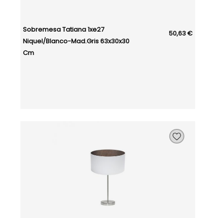
Sobremesa Tatiana 1xe27
50,63 €
Niquel/blanco-Mad.Gris 63x30x30
Cm