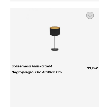
Sobremesa Anuska 1xe14
33,16 €
Negro/negro-Oro 46x16x16 Cm