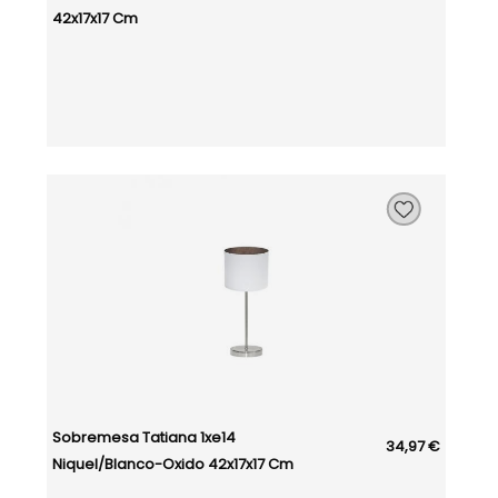
42x17x17 Cm
Sobremesa Tatiana 1xe14
34,97 €
Niquel/blanco-Oxido 42x17x17 Cm