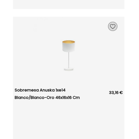
Sobremesa Anuska 1xe14
33,16 €
Blanco/blanco-Oro 46x16x16 Cm