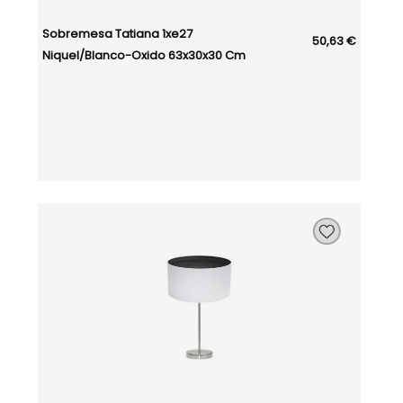
Sobremesa Tatiana 1xe27
50,63 €
Niquel/blanco-Oxido 63x30x30 Cm