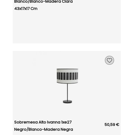
Blanco/blanco-Madera Clara
43x17x17 Cm
Sobremesa Alto Ivanna 1xe27
50,59 €
Negro/blanco-Madera Negra