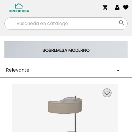
shopping_cart

SOBREMESA MODERNO
Relevante
