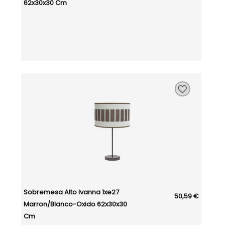
62x30x30 Cm
Sobremesa Alto Ivanna 1xe27
50,59 €
Marron/blanco-Oxido 62x30x30
Cm