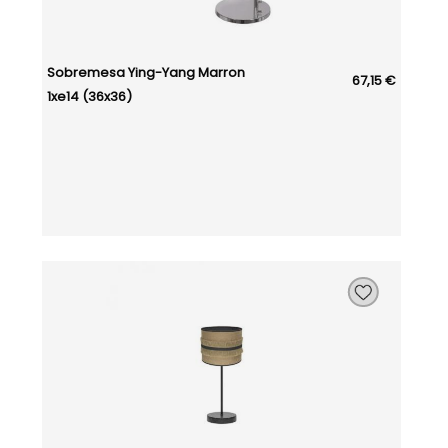
Sobremesa Ying-Yang Marron
67,15 €
1xe14 (36x36)