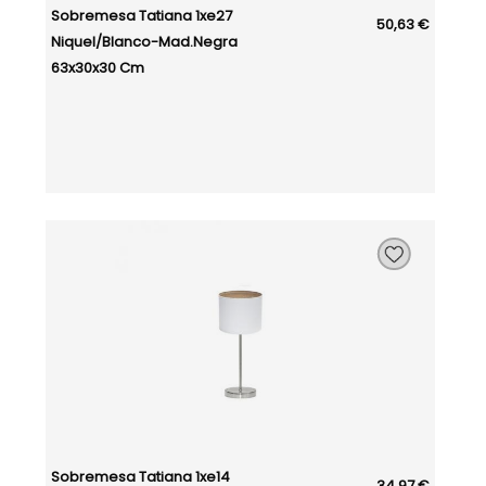
Sobremesa Tatiana 1xe27
50,63 €
Niquel/blanco-Mad.Negra
63x30x30 Cm
Sobremesa Tatiana 1xe14
34,97 €